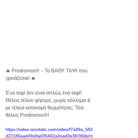
🔥 Prodromos® – Το ΒΑΘΥ ΤΑΨΙ που 
χρειάζεσαι! 🔥
Ένα ταψί δεν είναι απλώς ένα ταψί! 
Θέλεις τέλειο ψήσιμο, χωρίς κόλλημα & 
με τέλεια κατανομή θερμότητας; Τότε 
θέλεις Prodromos®!
https://video.wixstatic.com/video/f7a99a_583
d22186aad49a9ad35402a2ead3e38/360p/m