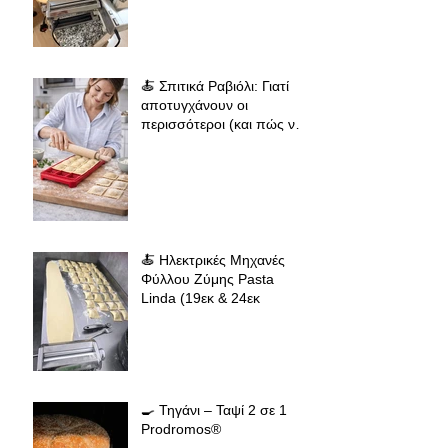
φλαούνες, πίτες και
σπιτικά ζυμαρικά
🍝 Σπιτικά Ραβιόλι: Γιατί
αποτυγχάνουν οι
περισσότεροι (και πώς να
πετύχεις επαγγελματικό
αποτέλεσμα
🍝 Ηλεκτρικές Μηχανές
Φύλλου Ζύμης Pasta
Linda (19εκ & 24εκ
🍳 Τηγάνι – Ταψί 2 σε 1
Prodromos®