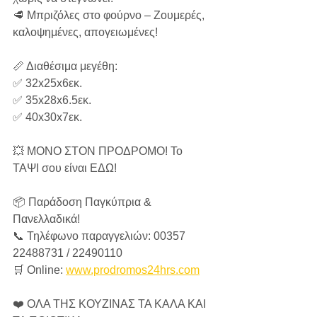
🥩 Μπριζόλες στο φούρνο – Ζουμερές, 
καλοψημένες, απογειωμένες!
📏 Διαθέσιμα μεγέθη:
✅ 32x25x6εκ.
✅ 35x28x6.5εκ.
✅ 40x30x7εκ.
💥 ΜΟΝΟ ΣΤΟΝ ΠΡΟΔΡΟΜΟ! Το 
ΤΑΨΙ σου είναι ΕΔΩ!
📦 Παράδοση Παγκύπρια & 
Πανελλαδικά!
📞 Τηλέφωνο παραγγελιών: 00357 
22488731 / 22490110
🛒 Online: 
www.prodromos24hrs.com
❤️ ΟΛΑ ΤΗΣ ΚΟΥΖΙΝΑΣ ΤΑ ΚΑΛΑ ΚΑΙ 