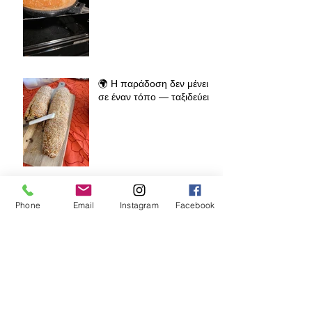
🌍 Η παράδοση δεν μένει
σε έναν τόπο — ταξιδεύει
🥟 Παραδοσιακές Σανίδες
Phone
Email
Instagram
Facebook
Ανοίγματος Φύλλου – Πώς
κρατάμε την ελληνική
παράδοση ζωντανή σε όλο
τον κόσμο
🧁 Prodromos® Φόρμα
Lava Cake – Το μυστικό