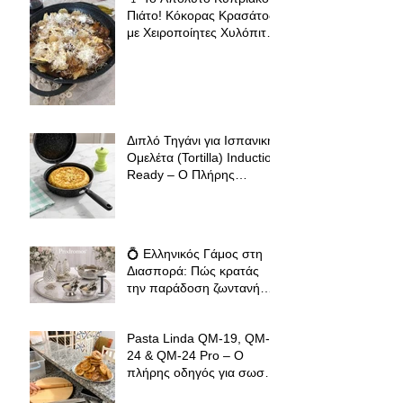
Πιάτο! Κόκορας Κρασάτος
με Χειροποίητες Χυλόπιτες
| Πολύ Μάγειρας 32 εκ
Διπλό Τηγάνι για Ισπανική
Ομελέτα (Tortilla) Induction
Ready – Ο Πλήρης
Οδηγός για Τέλειες
Tortillas, Ομελέτες και
Αυγοπαρασκευές
💍 Ελληνικός Γάμος στη
Διασπορά: Πώς κρατάς
την παράδοση ζωντανή
όπου κι αν βρίσκεσαι
Pasta Linda QM-19, QM-
24 & QM-24 Pro – Ο
πλήρης οδηγός για σωστό
άνοιγμα φύλλου ζύμης για