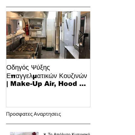
Οδηγός Ψύξης
Το Μυστικό για
Επαγγελματικών Κουζινών
Κυπριακό Παστ
| Make-Up Air, Hood &
Τεχνολογία κα
Spill-Off
στην Κουζίνα
Προσφατες Αναρτησεις
🍷 Το Απόλυτο Κυπριακό