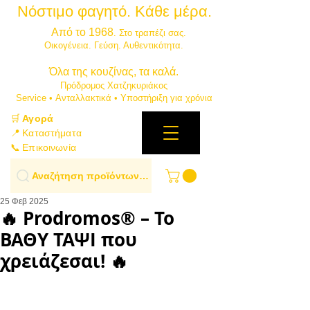
Νόστιμο φαγητό. Κάθε μέρα.
⭐
Από το 1968
. Στο τραπέζι σας.
​Οικογένεια. Γεύση. Αυθεντικότητα.
​Όλα της κουζίνας, τα καλά.
Πρόδρομος Χατζηκυριάκος
​Service • Ανταλλακτικά • Υποστήριξη για χρόνια
🛒
Αγορά
📍 Καταστήματα
📞 Επικοινωνία
Αναζήτηση προϊόντων…
25 Φεβ 2025
🔥 Prodromos® – Το
ΒΑΘΥ ΤΑΨΙ που
χρειάζεσαι! 🔥