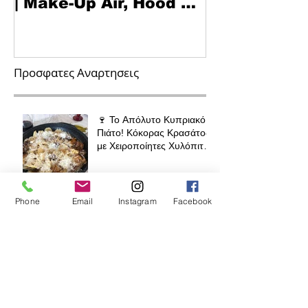
| Make-Up Air, Hood &
Τεχνολογία κα
Spill-Off
στην Κουζίνα
Προσφατες Αναρτησεις
🍷 Το Απόλυτο Κυπριακό
Πιάτο! Κόκορας Κρασάτος
με Χειροποίητες Χυλόπιτες
| Πολύ Μάγειρας 32 εκ
Phone
Email
Instagram
Facebook
Διπλό Τηγάνι για Ισπανική
Ομελέτα (Tortilla) Induction
Ready – Ο Πλήρης
Οδηγός για Τέλειες
Tortillas, Ομελέτες και
Αυγοπαρασκευές