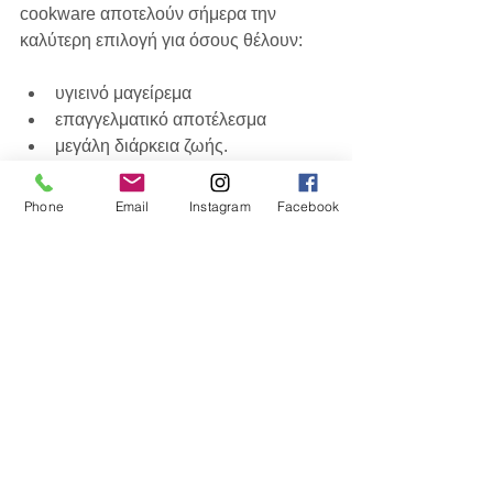
cookware αποτελούν σήμερα την 
καλύτερη επιλογή για όσους θέλουν:
υγιεινό μαγείρεμα
επαγγελματικό αποτέλεσμα
μεγάλη διάρκεια ζωής.
Phone
Email
Instagram
Facebook
Η σειρά Prodromos® cookware 
ενσωματώνει αυτή την τεχνολογία για 
να προσφέρει σκεύη που αντέχουν 
χρόνια και αποδίδουν άριστα σε κάθε 
κουζίνα.
Δες όλα τα προϊόντα