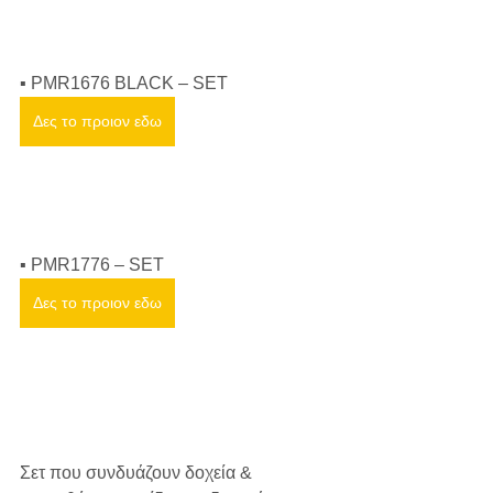
▪ PMR1676 BLACK – SET
Δες το προιον εδω
▪ PMR1776 – SET
Δες το προιον εδω
Σετ που συνδυάζουν δοχεία & 